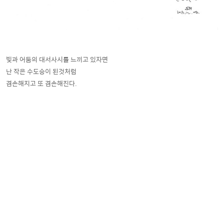
빛과 어둠의 대서사시를 느끼고 있자면
난 작은 수도승이 된것처럼
겸손해지고 또 겸손해진다.