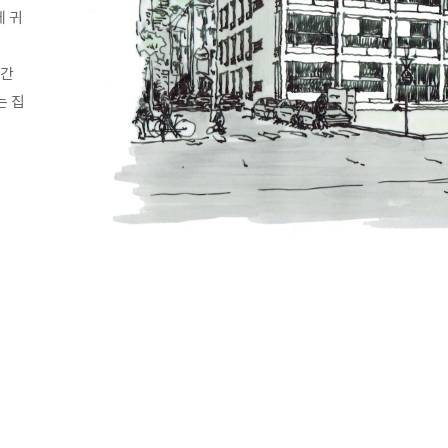
에 귀
공간
는 집