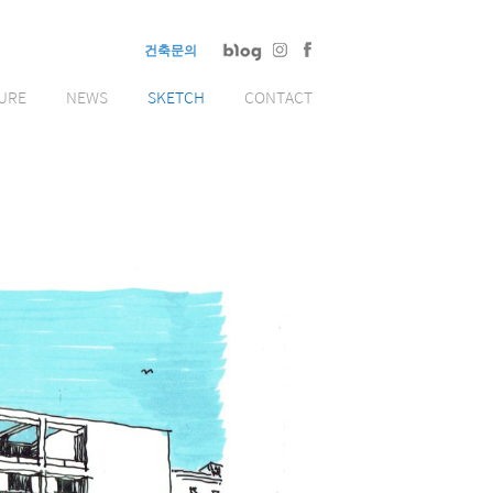
건축문의
URE
NEWS
SKETCH
CONTACT