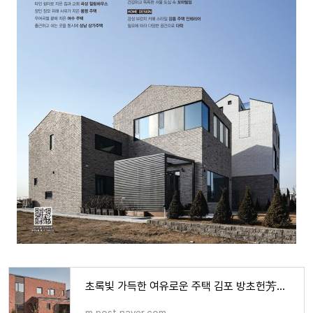
초록빛 가득한 여유로운 주택 김포 방초헌芳草軒