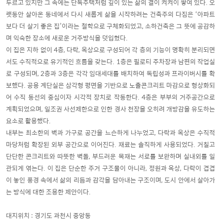
두르고 있지만 그 속에는 단독주택처럼 깊이 있는 삶의 결이 켜켜이 쌓여 있다. 오
랫동안 살아온 동네에서 다시 새롭게 삶을 시작하려는 건축주의 다짐은 ‘아파트
보다 더 살기 좋은 집’이라는 철학으로 구체화되었고, 소하건축은 그 뜻에 공감하
며 익숙한 장소에 새로운 거주방식을 덧입혔다.
이 집은 지하 없이 4층, 다락, 옥상으로 구성되어 각 층의 기능이 명확히 분리되면
서도 수직적으로 유기적인 흐름을 갖는다. 1층은 필로티 주차장과 남편의 작업실
로 구성되며, 2층과 3층은 각각 임대세대를 배치하여 독립성과 프라이버시를 확
보했다. 공용 계단실은 삼각형 평면을 기반으로 노출콘크리트 마감으로 형상화되
어 수직 동선의 중심이자 시각적 장치로 작동한다. 4층은 부부의 거주공간으로
계획되었으며, 일조권 사선제한으로 인한 경사 천장을 오히려 개방감을 유도하는
요소로 활용했다.
내부는 최소한의 벽과 가구로 공간을 느슨하게 나누었고, 다락과 옥상은 수직적
마당처럼 확장된 외부 공간으로 이어진다. 재료는 솔직하게 사용되었다. 거칠고
단단한 콘크리트와 따뜻한 벽돌, 부드러운 목재는 서로를 보완하며 실내외를 일
관되게 엮는다. 이 집은 단순한 주거 구조물이 아니라, 정원과 옥상, 다락이 겹겹
이 놓인 풍경 속에서 삶의 리듬과 감각을 담아내는 구조이며, 도시 안에서 살아가
는 방식에 대한 조용한 제안이다.
대지위치 : 경기도 과천시 중앙동