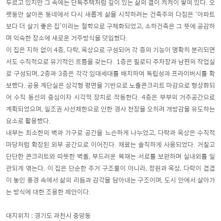
두르고 있지만 그 속에는 단독주택처럼 깊이 있는 삶의 결이 켜켜이 쌓여 있다. 오
랫동안 살아온 동네에서 다시 새롭게 삶을 시작하려는 건축주의 다짐은 ‘아파트
보다 더 살기 좋은 집’이라는 철학으로 구체화되었고, 소하건축은 그 뜻에 공감하
며 익숙한 장소에 새로운 거주방식을 덧입혔다.
이 집은 지하 없이 4층, 다락, 옥상으로 구성되어 각 층의 기능이 명확히 분리되면
서도 수직적으로 유기적인 흐름을 갖는다. 1층은 필로티 주차장과 남편의 작업실
로 구성되며, 2층과 3층은 각각 임대세대를 배치하여 독립성과 프라이버시를 확
보했다. 공용 계단실은 삼각형 평면을 기반으로 노출콘크리트 마감으로 형상화되
어 수직 동선의 중심이자 시각적 장치로 작동한다. 4층은 부부의 거주공간으로
계획되었으며, 일조권 사선제한으로 인한 경사 천장을 오히려 개방감을 유도하는
요소로 활용했다.
내부는 최소한의 벽과 가구로 공간을 느슨하게 나누었고, 다락과 옥상은 수직적
마당처럼 확장된 외부 공간으로 이어진다. 재료는 솔직하게 사용되었다. 거칠고
단단한 콘크리트와 따뜻한 벽돌, 부드러운 목재는 서로를 보완하며 실내외를 일
관되게 엮는다. 이 집은 단순한 주거 구조물이 아니라, 정원과 옥상, 다락이 겹겹
이 놓인 풍경 속에서 삶의 리듬과 감각을 담아내는 구조이며, 도시 안에서 살아가
는 방식에 대한 조용한 제안이다.
대지위치 : 경기도 과천시 중앙동