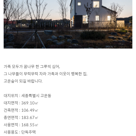
가족 모두가 꿈나무 한 그루씩 심어,
그 나무들이 무럭무럭 자라
가족과 이웃이 행복한 집
,
고운숲이 되길 바랍니다.
대지위치 : 세종특별시 고운동
대지면적 : 369.10㎡
건축면적 : 106.49㎡
총연면적 : 183.67㎡
사용면적 : 168.55㎡
사용용도 : 단독주택