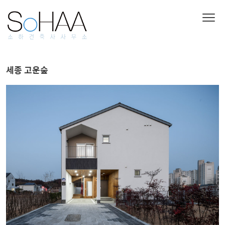
세종 고운숲