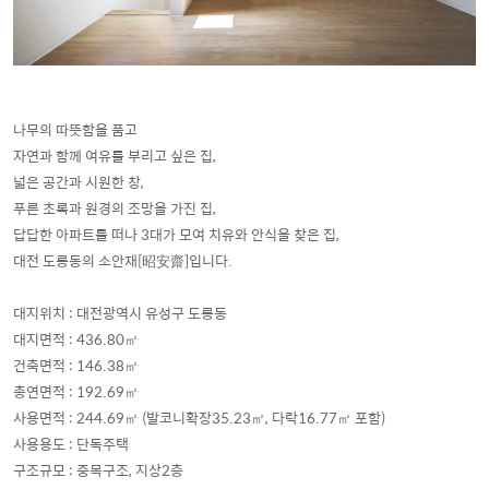
나무의 따뜻함을 품고
자연과 함께 여유를 부리고 싶은 집,
넓은 공간과 시원한 창,
푸른 초록과 원경의 조망을 가진 집,
답답한 아파트를 떠나 3대가 모여 치유와 안식을 찾은 집,
대전 도룡동의 소안재[昭安齋]입니다.
대지위치 : 대전광역시 유성구 도룡동
대지면적 : 436.80㎡
건축면적 : 146.38㎡
총연면적 : 192.69㎡
사용면적 : 244.69㎡ (발코니확장35.23㎡, 다락16.77㎡ 포함)
사용용도 : 단독주택
구조규모 : 중목구조, 지상2층